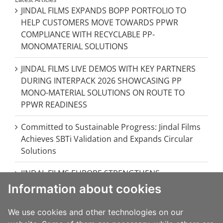
JINDAL FILMS EXPANDS BOPP PORTFOLIO TO
HELP CUSTOMERS MOVE TOWARDS PPWR
COMPLIANCE WITH RECYCLABLE PP-
MONOMATERIAL SOLUTIONS
JINDAL FILMS LIVE DEMOS WITH KEY PARTNERS
DURING INTERPACK 2026 SHOWCASING PP
MONO-MATERIAL SOLUTIONS ON ROUTE TO
PPWR READINESS
Committed to Sustainable Progress: Jindal Films
Achieves SBTi Validation and Expands Circular
Solutions
JINDAL FILMS EUROPE STRENGTHENS
EUROPEAN OPERATIONS WITH MAJOR
Information about cookies
INVESTMENT IN BRINDISI, ITALY
We use cookies and other technologies on our
JINDAL FILMS AT FACHPACK 2024: INNOVATIVE &