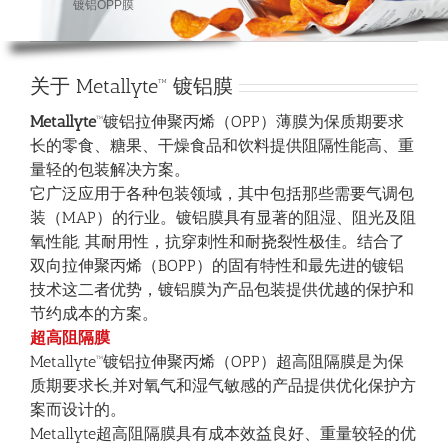
镀
铝
O
P
P
膜
关于 Metallyte™ 镀铝膜
M
etallyte
™镀铝拉伸聚丙烯（OPP）薄膜为保质期要求
长的零食、糖果、干燥食品和饮料提供阻隔性能高、重
量轻的包装解决方案。
它广泛应用于各种包装领域，其中包括那些需要气调包
装（MAP）的行业。镀铝膜具有显著的阻湿、阻光及阻
氧性能, 其耐用性，抗穿刺性和耐挠裂性极佳。结合了
双向拉伸聚丙烯（BOPP）的固有特性和最先进的镀铝
技术这二者优势，镀铝膜为产品包装提供优越的保护和
节约成本的方案。
超高阻隔膜
Metallyte™镀铝拉伸聚丙烯（OPP）超高阻隔膜是为保
质期要求长,并对氧气和湿气敏感的产品提供优化保护方
案而设计的。
Metallyte超高阻隔膜具有成本效益良好、重量较轻的优