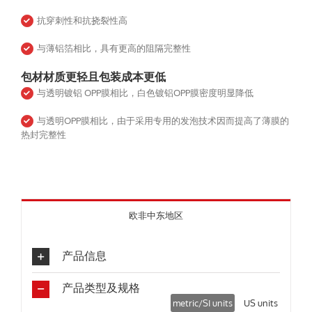
抗穿刺性和抗挠裂性高
与薄铝箔相比，具有更高的阻隔完整性
包材材质更轻且包装成本更低
与透明镀铝 OPP膜相比，白色镀铝OPP膜密度明显降低
与透明OPP膜相比，由于采用专用的发泡技术因而提高了薄膜的
热封完整性
欧非中东地区
产品信息
产品类型及规格
metric/SI units
US units