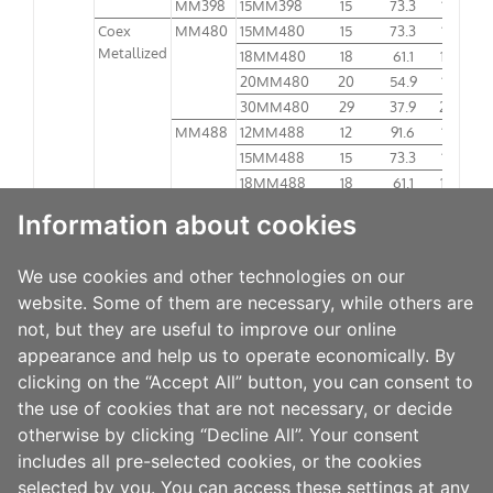
MM398
15MM398
15
73.3
13.7
Coex
MM480
15MM480
15
73.3
13.7
Metallized
18MM480
18
61.1
16.4
20MM480
20
54.9
18.2
30MM480
29
37.9
26.4
MM488
12MM488
12
91.6
10.9
15MM488
15
73.3
13.7
18MM488
18
61.1
16.4
Information about cookies
产品安全说明书
We use cookies and other technologies on our
website. Some of them are necessary, while others are
亚太地区
not, but they are useful to improve our online
appearance and help us to operate economically. By
美洲地区
clicking on the “Accept All” button, you can consent to
the use of cookies that are not necessary, or decide
otherwise by clicking “Decline All”. Your consent
includes all pre-selected cookies, or the cookies
selected by you. You can access these settings at any