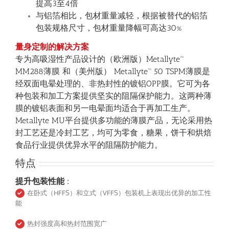
提高3至4倍
与铝箔相比，包材重量减轻，根据被替代的铝箔
包装规格尺寸，包材重量降幅可高达30%
量身定制的解决方案
专为高吸湿性产品设计的（欧洲版）Metallyte™
MM288薄膜 和（美州版） Metallyte™ 50 TSPM薄膜是
经双面电晕处理的、非热封性的镀铝OPP膜。它可为各
种包装和加工方案提供坚实的阻隔保护能力。这两种薄
膜的镀铝表面和另一电晕面均适合于再加工生产。
Metallyte MU平台提供多功能的薄膜产品，无论采用热
封工艺还是冷封工艺，均可为零食，糖果，饼干和烘焙
食品行业提供优异水平的阻隔防护能力。
特点
提升包装性能 :
在卧式（HFFS）和立式（VFFS）包装机上表现出优异的加工性
能
热封强度高和热封范围宽广