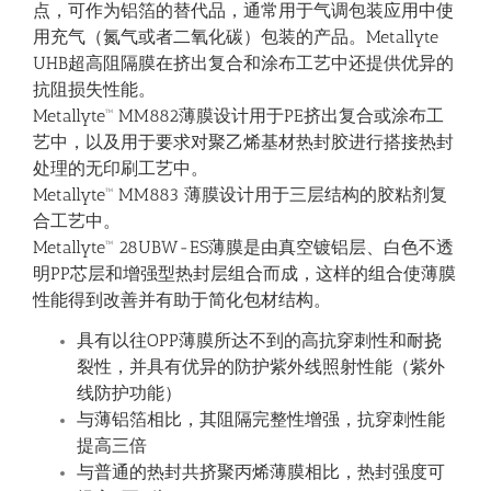
点，可作为铝箔的替代品，通常用于气调包装应用中使
用充气（氮气或者二氧化碳）包装的产品。Metallyte
UHB超高阻隔膜在挤出复合和涂布工艺中还提供优异的
抗阻损失性能。
Metallyte™ MM882薄膜设计用于PE挤出复合或涂布工
艺中，以及用于要求对聚乙烯基材热封胶进行搭接热封
处理的无印刷工艺中。
Metallyte™ MM883 薄膜设计用于三层结构的胶粘剂复
合工艺中。
Metallyte™ 28UBW-ES薄膜是由真空镀铝层、白色不透
明PP芯层和增强型热封层组合而成，这样的组合使薄膜
性能得到改善并有助于简化包材结构。
具有以往OPP薄膜所达不到的高抗穿刺性和耐挠
裂性，并具有优异的防护紫外线照射性能（紫外
线防护功能）
与薄铝箔相比，其阻隔完整性增强，抗穿刺性能
提高三倍
与普通的热封共挤聚丙烯薄膜相比，热封强度可