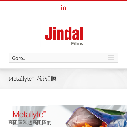
Skip
LinkedIn
to
content
Go to...
Metallyte™ /镀铝膜
高
阻
隔
和
超
高
阻
隔
的