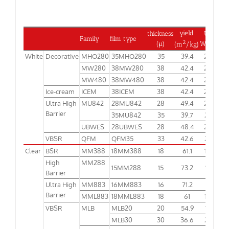
yield
thickness
Unit
Family
film type
2
(µ)
Weight
(m
/kg)
White
Decorative
MHO280
35MHO280
35
39.4
25.4
MW280
38MW280
38
42.4
23.6
MW480
38MW480
38
42.4
23.6
Ice-cream
ICEM
38ICEM
38
42.4
23.6
Ultra High
MU842
28MU842
28
49.4
20.7
Barrier
35MU842
35
39.7
25.2
UBWES
28UBWES
28
48.4
20.7
VBSR
QFM
QFM35
33
42.6
23.5
Clear
BSR
MM388
18MM388
18
61.1
16.4
High
MM288
15MM288
15
73.2
13.7
Barrier
Ultra High
MM883
16MM883
16
71.2
14.1
Barrier
MML883
18MML883
18
61
16.4
VBSR
MLB
MLB20
20
54.9
18.2
MLB30
30
36.6
27.3