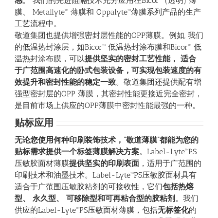
感
。 我们的先进阻隔技术充分应用在Bicor™ (透明) 薄
膜、 Metallyte™ 薄膜和 Oppalyte™薄膜系列产品的生产
工艺流程中。
敬道集团也提供增强密封层性能的OPP薄膜。例如, 我们
的低温热封涂层，如Bicor™ 低温热封涂布膜和Bicor™ 低
温热封涂布膜，可以
提供坚实的密封工艺性能，
适合
于广范围高速化的卧式包装设备，可实现包装速度的有
效提升和密封性能的稳定一致
。敬道集团还提供配有增
强型密封层的OPP 薄膜，其密封性能更接近完全密封，
是目前市场上供应的OPP薄膜中密封性能最强的一种。
贴标应用
无论您使用何种印刷装饰技术，“敬道薄膜”都能为您的
贴标需求提供一个标签薄膜解决方案
。Label-Lyte™PS
压敏胶面材薄膜
提供坚实的印刷表面
，适用于广范围的
印刷技术和油墨技术。Label-Lyte™PS压敏胶面材具有
适合于广范围压敏胶粘剂的可接收性，它们
包括热熔
型
、
永久型
、
可移除型和可再粘合型的胶粘剂
。我们
供应的Label-Lyte™PS压敏面材薄膜，包括
无标签化
的