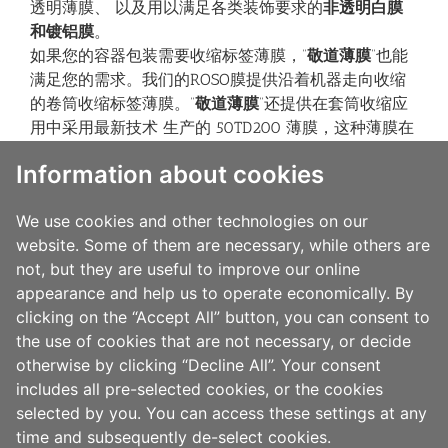
透明薄膜、 以及用以满足各类装饰要求的
非透明白膜
和镀铝膜
。
如果您的容器包装需要收缩标签薄膜，“
敬道薄膜
”也能
满足您的需求。我们的ROSO膜提供沿着机器走向收缩
的卷筒收缩标签薄膜。“
敬道薄膜
”还提供在套筒收缩应
用中采用最新技术 生产的 50TD200 薄膜，这种薄膜在
标准套筒和接缝工艺设备上可提供高达50%的收缩率。
Information about cookies
这种新型标签薄膜的亮点之处在于可轻松地从PET瓶体
浮选分离出标签，方便PET瓶的收集回收而避免瓶体受
We use cookies and other technologies on our
到标签薄膜和油墨的污染。
website. Some of them are necessary, while others are
“敬道”的
Label-Lyte™
薄膜
也适用于湿胶标签应用。我们
not, but they are useful to improve our online
提供用于套筒贴标瓶体的标签薄膜有透明
、
白色和镀
appearance and help us to operate economically. By
铝三种类型。“敬道”还有为适于平板印刷的单张标签设
clicking on the “Accept All” button, you can consent to
计的薄膜，这种单张标签薄膜通常适用于热熔性
裁切和
the use of cookies that are not necessary, or decide
堆叠
应用。
otherwise by clicking “Decline All”. Your consent
includes all pre-selected cookies, or the cookies
selected by you. You can access these settings at any
time and subsequently de-select cookies.