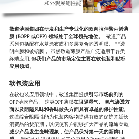
和
外
观
展
销
性
能
敬道薄膜集团在研发和生产专业化的双向拉伸聚丙烯薄
膜
(BOPP
或
OPP)
领域处于全球领先地位
。
敬道产品
系列包括配有水基涂布膜和多层复合的透明膜、 非透
明白膜和镀铝膜， 虽然敬道薄膜产品广泛适用于各类
终端应用, 但
我们产品的市场定位主要在软包装和贴标
应用领域
。
软包装应用
在软包装应用领域中，敬道集团提供
引导市场前列
的
OPP薄膜产品、 这类OPP薄膜
在阻隔湿气
、
氧气渗透方
面以及阻隔风味和香味散失方面具有卓越的保护性能
。
这些综合阻隔性能为包装内容物提供有效的保护并延长
消费品的货架期，以便使客户能够扩大产品的流通渠道,
减少产品发生变味现象
，
使产品保持第一天的新鲜口