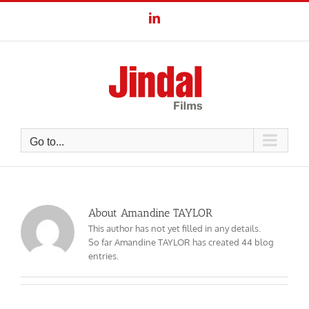
Skip
LinkedIn
to
content
Go to...
About
Amandine TAYLOR
This author has not yet filled in any details.
So far Amandine TAYLOR has created 44 blog
entries.