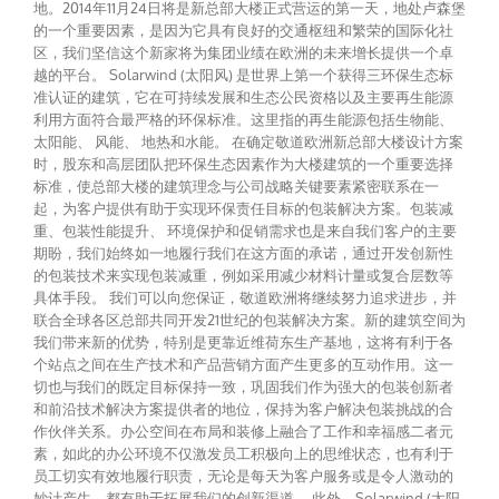
地。2014年11月24日将是新总部大楼正式营运的第一天，地处卢森堡
的一个重要因素，是因为它具有良好的交通枢纽和繁荣的国际化社
区，我们坚信这个新家将为集团业绩在欧洲的未来增长提供一个卓
越的平台。 Solarwind (太阳风) 是世界上第一个获得三环保生态标
准认证的建筑，它在可持续发展和生态公民资格以及主要再生能源
利用方面符合最严格的环保标准。这里指的再生能源包括生物能、
太阳能、 风能、 地热和水能。 在确定敬道欧洲新总部大楼设计方案
时，股东和高层团队把环保生态因素作为大楼建筑的一个重要选择
标准，使总部大楼的建筑理念与公司战略关键要素紧密联系在一
起，为客户提供有助于实现环保责任目标的包装解决方案。包装减
重、包装性能提升、 环境保护和促销需求也是来自我们客户的主要
期盼，我们始终如一地履行我们在这方面的承诺，通过开发创新性
的包装技术来实现包装减重，例如采用减少材料计量或复合层数等
具体手段。 我们可以向您保证，敬道欧洲将继续努力追求进步，并
联合全球各区总部共同开发21世纪的包装解决方案。新的建筑空间为
我们带来新的优势，特别是更靠近维荷东生产基地，这将有利于各
个站点之间在生产技术和产品营销方面产生更多的互动作用。这一
切也与我们的既定目标保持一致，巩固我们作为强大的包装创新者
和前沿技术解决方案提供者的地位，保持为客户解决包装挑战的合
作伙伴关系。办公空间在布局和装修上融合了工作和幸福感二者元
素，如此的办公环境不仅激发员工积极向上的思维状态，也有利于
员工切实有效地履行职责，无论是每天为客户服务或是令人激动的
妙计产生，都有助于拓展我们的创新渠道。 此外，Solarwind (太阳