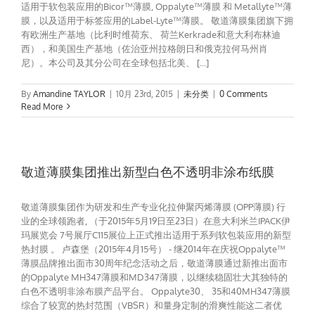
适用于软包装应用的Bicor™薄膜, Oppalyte™薄膜 和 Metallyte™薄
膜，以及适用于标签应用的Label-Lyte™薄膜。 敬道薄膜集团旗下拥
有欧洲生产基地（比利时维荷东、 荷兰Kerkrade和意大利布林迪
西），和美国生产基地（佐治亚州拉格朗日和俄克拉何马州肖
尼）。本公司及其分公司在全球包括北美、 [...]
By
Amandine TAYLOR
|
10月 23rd, 2015
|
未分类
|
0 Comments
Read More
敬道薄膜集团推出新型白色不透明非涂布纸膜
敬道薄膜集团作为研发和生产专业化拉伸聚丙烯薄膜 (OPP薄膜) 行
业的全球领跑者, （于2015年5月19日至23日）在意大利米兰IPACK伊
玛展览会 7号展厅C115展位上正式推出适用于系列软包装应用的新型
热封膜 。 卢森堡（2015年4月15号） - 继2014年在庆祝Oppalyte™
薄膜品牌推出面市30周年纪念活动之后，敬道薄膜通过新推出面市
的Oppalyte MH347薄膜和MD347薄膜，以继续稳固壮大其独特的
白色不透明非涂布膜产品平台。 Oppalyte30、 35和40MH347薄膜
综合了较宽的热封范围（VBSR）和量身定制的滑爽性能这二者优