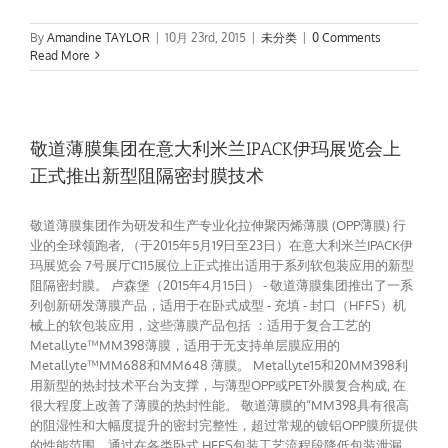
By
Amandine TAYLOR
|
10月 23rd, 2015
|
未分类
|
0 Comments
Read More
敬道薄膜集团在意大利米兰IPACK伊玛展览会上
正式推出新型阻隔密封膜技术
敬道薄膜集团作为研发和生产专业化拉伸聚丙烯薄膜 (OPP薄膜) 行
业的全球领跑者, （于2015年5月19日至23日）在意大利米兰IPACK伊
玛展览会 7号展厅C115展位上正式推出适用于系列软包装应用的新型
阻隔密封膜。 卢森堡（2015年4月15日） - 敬道薄膜集团推出了一系
列创新研发薄膜产品，适用于在卧式成型 - 充填 - 封口（HFFS）机
械上的软包装应用，这些薄膜产品包括 ：适用于复合工艺的
Metallyte™MM398薄膜，适用于无支持单层膜应用的
Metallyte™MM688和MM648 薄膜。 Metallyte15和20MM398利
用新型的热封技术平台为支撑，与薄型OPP或PET外膜复合构成, 在
很大程度上改善了薄膜的热封性能。 敬道薄膜的“MM398具有很高
的阻湿性和大幅度提升的密封完整性，超过常规的镀铝OPP膜所提供
的性能范围。通过在各类卧式 HFFS包装工艺流程段降低包装泄漏