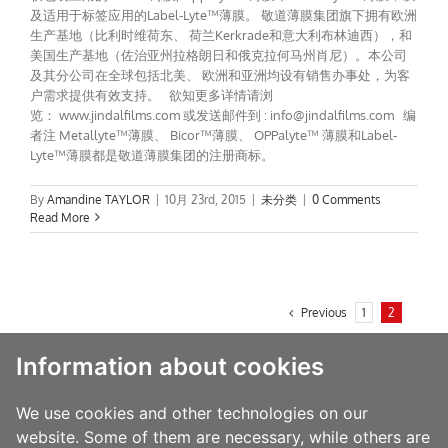
及适用于标签应用的Label-Lyte™薄膜。 敬道薄膜集团旗下拥有欧洲
生产基地（比利时维荷东、 荷兰Kerkrade和意大利布林迪西），和
美国生产基地（佐治亚州拉格朗日和俄克拉何马州肖尼）。本公司
及其分公司在全球包括北美、 欧洲和亚洲均设有销售办事处，为客
户需求提供有效支持。 欲知更多详情请浏
览： www.jindalfilms.com 或发送邮件到 : info@jindalfilms.com 编
者注 Metallyte™薄膜、 Bicor™薄膜、 OPPalyte™ 薄膜和Label-
Lyte™薄膜都是敬道薄膜集团的注册商标。
By
Amandine TAYLOR
|
10月 23rd, 2015
|
未分类
|
0 Comments
Read More
Previous
1
2
Information about cookies
We use cookies and other technologies on our
website. Some of them are necessary, while others are
Categories