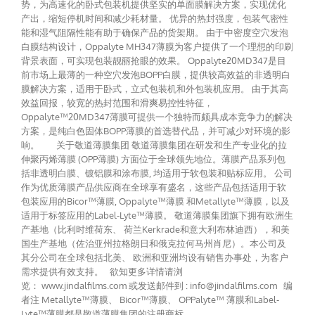
势，为高速化的卧式包装机提供坚实的单面膜解决方案，实现优化
产出，缩短停机时间和减少耗材量。 优异的热封强度，包装气密性
能和湿气阻隔性能有助于确保产品的货架期。 由于中密度空穴发泡
白膜结构设计，Oppalyte MH347薄膜为客户提供了一个理想的印刷
背景表面，可实现包装靓丽抢眼的效果。 Oppalyte20MD347是目
前市场上最薄的一种空穴发泡BOPP白膜，提供较高效益的非透明白
膜解决方案，适用于卧式，立式包装机和外包装机应用。 由于其高
效益回报，较宽的热封范围和滑爽易控性特征，
Oppalyte™20MD347薄膜可提供一个独特而颇具成本竞争力的解决
方案，是纯白色固体BOPP薄膜的首选替代品，并可减少对环境的影
响。 关于敬道薄膜集团 敬道薄膜集团在研发和生产专业化的拉
伸聚丙烯薄膜 (OPP薄膜) 方面位于全球领先地位。薄膜产品系列包
括非透明白膜、镀铝膜和涂布膜, 均适用于软包装和贴标应用。 公司
作为优质薄膜产品供应商在全球享有盛名，这些产品包括适用于软
包装应用的Bicor™薄膜, Oppalyte™薄膜 和Metallyte™薄膜，以及
适用于标签应用的Label-Lyte™薄膜。 敬道薄膜集团旗下拥有欧洲生
产基地（比利时维荷东、 荷兰Kerkrade和意大利布林迪西），和美
国生产基地（佐治亚州拉格朗日和俄克拉何马州肖尼）。本公司及
其分公司在全球包括北美、 欧洲和亚洲均设有销售办事处，为客户
需求提供有效支持。 欲知更多详情请浏
览： www.jindalfilms.com 或发送邮件到 : info@jindalfilms.com 编
者注 Metallyte™薄膜、 Bicor™薄膜、 OPPalyte™ 薄膜和Label-
Lyte™薄膜都是敬道薄膜集团的注册商标。