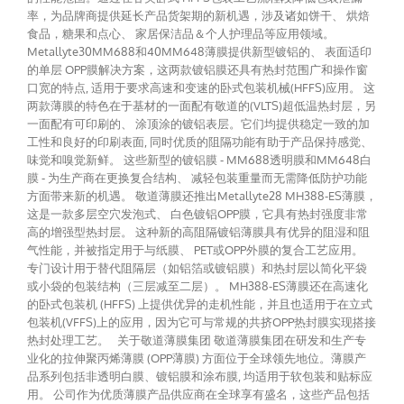
率，为品牌商提供延长产品货架期的新机遇，涉及诸如饼干、 烘焙
食品，糖果和点心、 家居保洁品＆个人护理品等应用领域。
Metallyte30MM688和40MM648薄膜提供新型镀铝的、 表面适印
的单层 OPP膜解决方案，这两款镀铝膜还具有热封范围广和操作窗
口宽的特点, 适用于要求高速和变速的卧式包装机械(HFFS)应用。 这
两款薄膜的特色在于基材的一面配有敬道的(VLTS)超低温热封层，另
一面配有可印刷的、 涂顶涂的镀铝表层。它们均提供稳定一致的加
工性和良好的印刷表面, 同时优质的阻隔功能有助于产品保持感觉、
味觉和嗅觉新鲜。 这些新型的镀铝膜 - MM688透明膜和MM648白
膜 - 为生产商在更换复合结构、 减轻包装重量而无需降低防护功能
方面带来新的机遇。 敬道薄膜还推出Metallyte28 MH388-ES薄膜，
这是一款多层空穴发泡式、 白色镀铝OPP膜，它具有热封强度非常
高的增强型热封层。 这种新的高阻隔镀铝薄膜具有优异的阻湿和阻
气性能，并被指定用于与纸膜、 PET或OPP外膜的复合工艺应用。
专门设计用于替代阻隔层（如铝箔或镀铝膜）和热封层以简化平袋
或小袋的包装结构（三层减至二层）。 MH388-ES薄膜还在高速化
的卧式包装机 (HFFS) 上提供优异的走机性能，并且也适用于在立式
包装机(VFFS)上的应用，因为它可与常规的共挤OPP热封膜实现搭接
热封处理工艺。 关于敬道薄膜集团 敬道薄膜集团在研发和生产专
业化的拉伸聚丙烯薄膜 (OPP薄膜) 方面位于全球领先地位。薄膜产
品系列包括非透明白膜、镀铝膜和涂布膜, 均适用于软包装和贴标应
用。 公司作为优质薄膜产品供应商在全球享有盛名，这些产品包括