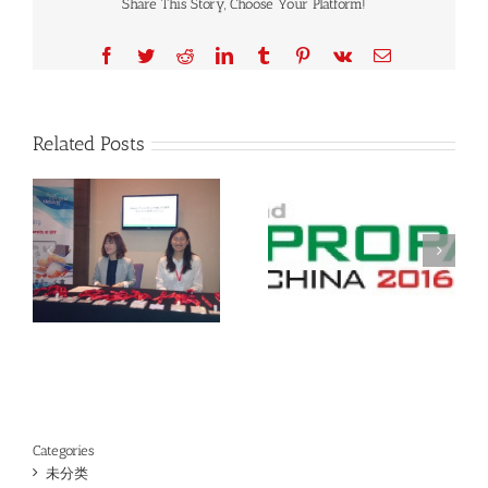
Share This Story, Choose Your Platform!
Facebook
Twitter
Reddit
LinkedIn
Tumblr
Pinterest
Vk
Email
Related Posts
薄
非常感谢您在SWOP 包
我们期待您光临2016
装展会期间的到访。并
上海国际加工包装展览
诚挚期待在2015年12月1
顺
会，7月13日~15日。
日至4日的亚洲标签展
会上与您会面！
Categories
未分类