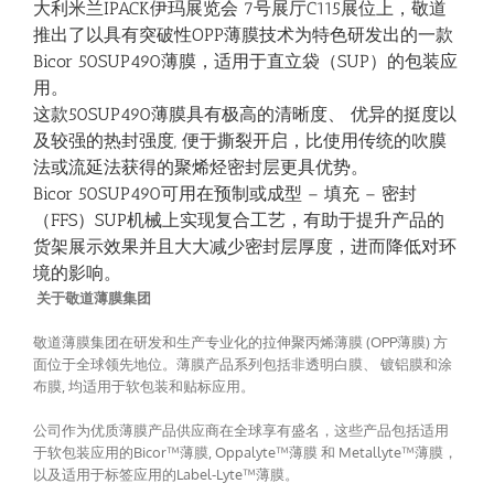
大利米兰IPACK伊玛展览会 7号展厅C115展位上，敬道
推出了以具有突破性OPP薄膜技术为特色研发出的一款
Bicor 50SUP490薄膜，适用于直立袋（SUP）的包装应
用。
这款50SUP490薄膜具有极高的清晰度、 优异的挺度以
及较强的热封强度, 便于撕裂开启，比使用传统的吹膜
法或流延法获得的聚烯烃密封层更具优势。
Bicor 50SUP490可用在预制或成型 – 填充 – 密封
（FFS）SUP机械上实现复合工艺，有助于提升产品的
货架展示效果并且大大减少密封层厚度，进而降低对环
境的影响。
关于敬道薄膜集团
敬道薄膜集团在研发和生产专业化的拉伸聚丙烯薄膜 (OPP薄膜) 方
面位于全球领先地位。薄膜产品系列包括非透明白膜、 镀铝膜和涂
布膜, 均适用于软包装和贴标应用。
公司作为优质薄膜产品供应商在全球享有盛名，这些产品包括适用
于软包装应用的Bicor™薄膜, Oppalyte™薄膜 和 Metallyte™薄膜，
以及适用于标签应用的Label-Lyte™薄膜。