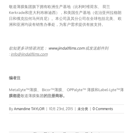
敬道薄膜集团旗下拥有欧洲生产基地（比利时维荷东、 荷兰
Kerkrade和意大利布林迪西），和美国生产基地（佐治亚州拉格朗
日和俄克拉何马州肖尼）。本公司及其分公司在全球包括北美、 欧
洲和亚洲均设有销售办事处，为客户需求提供有效支持。
欲知更多详情请浏览：
www.jindalfilms.com
或发送邮件到
:
info@jindalfilms.com
编者注
Metallyte™薄膜、 Bicor™薄膜、 OPPalyte™ 薄膜和Label-Lyte™薄
膜都是
敬道薄膜集团
的注册商标。
By
Amandine TAYLOR
|
10月 23rd, 2015
|
未分类
|
0 Comments