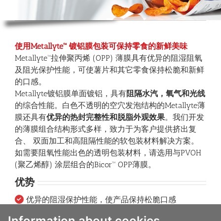
使用
Metallyte™
镀铝膜包装可保持零食的新鲜美味
Metallyte™拉伸聚丙烯 (OPP) 薄膜具有优异的阻湿阻氧
及阻光保护性能，可使薯片和其它零食保持松脆和新鲜
的口感。
Metallyte镀铝膜单面镀铝，具有
阻隔水汽，氧气和光线
的综合性能。白色不透明的空穴发泡结构的Metallyte薄
膜还具有
优异的热封完整性和脱脂外观效果
。我们开发
的薄膜组合结构形式多样，致力于为客户提供挤出复
合、 双面加工和高阻隔性能的软包装材料解决方案。
如需要阻氧性能出色的透明包装材料，请选用与PVOH
(聚乙烯醇) 涂层组合的Bicor™ OPP薄膜。
优势
优异的阻湿保护性能，使产品保持松脆口感
阻氧阻光的防护性能，因为氧气和光线是导致产品
Information about cookies