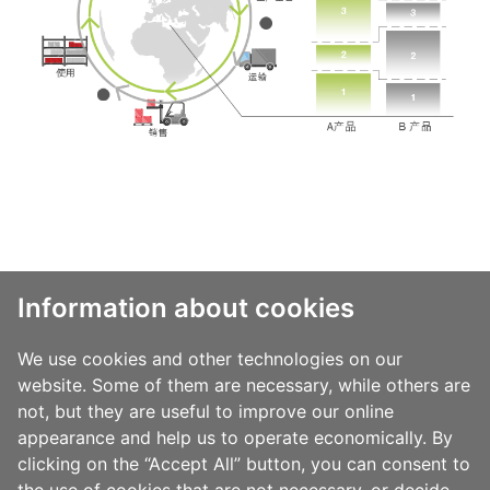
包装的价值
Information about cookies
塑料薄膜包装：优势与挑战
We use cookies and other technologies on our
敬道薄膜的可持续性发展定位
website. Some of them are necessary, while others are
not, but they are useful to improve our online
支撑可持续发展的软包装和贴标案例
appearance and help us to operate economically. By
clicking on the “Accept All” button, you can consent to
产品安全性